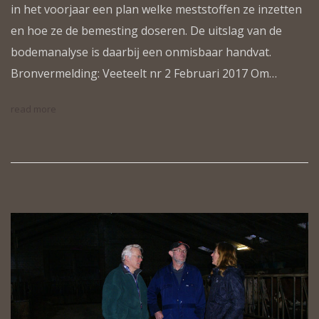
in het voorjaar een plan welke meststoffen ze inzetten
en hoe ze de bemesting doseren. De uitslag van de
bodemanalyse is daarbĳ een onmisbaar handvat.
Bronvermelding: Veeteelt nr 2 Februari 2017 Om…
read more