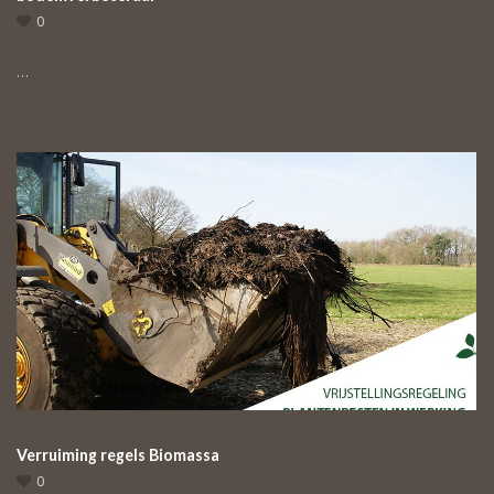
0
…
Verruiming regels Biomassa
0