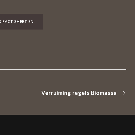
 FACT SHEET EN
Verruiming regels Biomassa